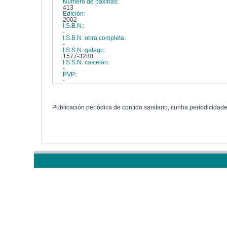
Número de páxinas:
413
Edición:
2002
I.S.B.N.:
-
I.S.B.N. obra completa:
-
I.S.S.N. galego:
1577-3280
I.S.S.N. castelán:
-
PVP:
-
Publicación periódica de contido sanitario, cunha periodicidade