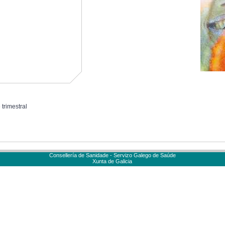
 trimestral
Consellería de Sanidade - Servizo Galego de Saúde
Xunta de Galicia