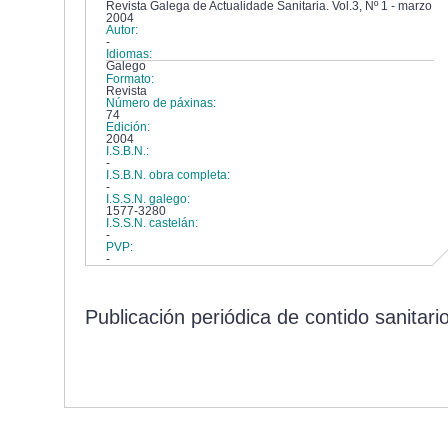
Revista Galega de Actualidade Sanitaria. Vol.3, Nº 1 - marzo
2004
Autor:
-
Idiomas:
Galego
Formato:
Revista
Número de páxinas:
74
Edición:
2004
I.S.B.N.:
-
I.S.B.N. obra completa:
-
I.S.S.N. galego:
1577-3280
I.S.S.N. castelán:
-
PVP:
-
Publicación periódica de contido sanitari